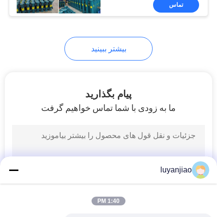
کیفیت
تماس
با
بیشتر ببینید
ما
تماس
بگیرید
پیام بگذارید
ما به زودی با شما تماس خواهیم گرفت
اخبار
درخواست
نقل قول
luyanjiao
نقشه
1:40 PM
سایت