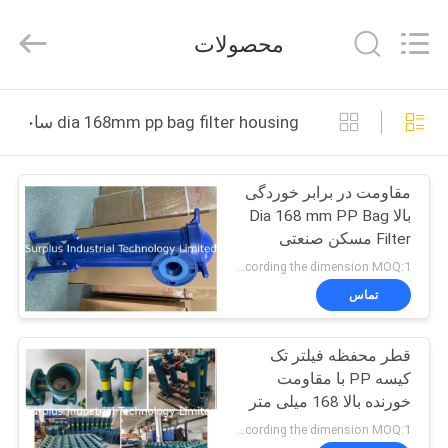
Surplus
Industrial
Technology
محصولات
Limited.
All
Rights
Reserved.
خونه
dia 168mm pp bag filter housing ساخت آنلاین
محصولات
مقاومت در برابر خوردگی
بالا Dia 168 mm PP Bag
درباره
Filter مسکن صنعتی
ما
according the dimension MOQ:1 عدد
تماس
تور
قطر محفظه فیلتر تک
کارخانه
کیسه PP با مقاومت
خورنده بالا 168 میلی متر
کنترل
according the dimension MOQ:1 عدد