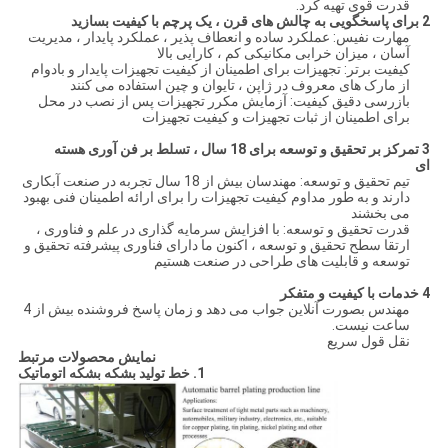
قدرت قوی تهیه کرد.
2
برای پاسخگویی به چالش های قرن ، یک پرچم با کیفیت بسازید
مهارت نفیس: عملکرد ساده و انعطاف پذیر ، عملکرد پایدار ، مدیریت
آسان ، میزان خرابی مکانیکی کم ، کارایی بالا
کیفیت برتر: تجهیزات برای اطمینان از کیفیت تجهیزات پایدار و بادوام
از مارک های معروف در ژاپن ، تایوان و چین استفاده می کنند
بازرسی دقیق کیفیت: آزمایش مکرر تجهیزات پس از نصب در محل
برای اطمینان از ثبات تجهیزات و کیفیت تجهیزات
3
تمرکز بر تحقیق و توسعه برای 18 سال ، تسلط بر فن آوری هسته
ای
تیم تحقیق و توسعه: مهندسان بیش از 18 سال تجربه در صنعت آبکاری
دارند و به طور مداوم کیفیت تجهیزات را برای ارائه اطمینان فنی بهبود
می بخشند
قدرت تحقیق و توسعه: با افزایش سرمایه گذاری در علم و فناوری ،
ارتقا سطح تحقیق و توسعه ، اکنون ما دارای فناوری پیشرفته تحقیق و
توسعه و قابلیت های طراحی در صنعت هستیم
4
خدمات با کیفیت و متفکر
مهندس بصورت آنلاین جواب می دهد و زمان پاسخ فروشنده بیش از 4
ساعت نیست.
نقل قول سریع
نمایش محصولات مرتبط
1. خط تولید بشکه بشکه اتوماتیک