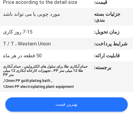
قیمت:
Price according to the detail size
کیفیت
جزئیات بسته
مورد چوبی یا می تواند باشد
بندی:
با
ما
زمان تحویل:
7-15 روز کاری
تماس
شرایط پرداخت:
T / T ، Western Union
بگیرید
قابلیت ارائه:
50 قطعه در هر ماه
برجسته:
حمام آبکاری طلا برای سلول های الکترولیتی ، حمام آبکاری
اخبار
طلا 12 میلی متر PP ، تجهیزات کارخانه آبکاری 12 میلی
متر PP
,
,
12mm PP gold plating bath
12mm PP electroplating plant equipment
درخواست
نقل قول
بهترین قیمت
نقشه
سایت