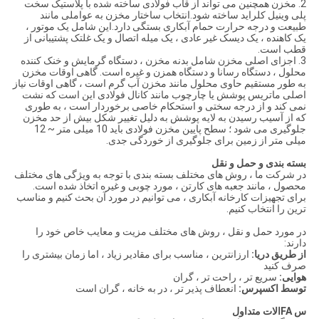
2. مخزن همچنین می تواند از قاب فولادی ساخته شده با پلاستیک سخت
پلی وینیل کلراید ساخته شود.انتخاب ساختار مخزن به عواملی مانند
طبیعت و درجه حرارت حمام آبکاری بستگی دارد.این شامل یک موتور ،
یک کاهنده ، یک دیسک غیر عادی ، یک میله اتصال و یک غلتک پشتیبانی از
قطب است.
3. اجزای اصلی مخزن شامل بدنه مخزن ، دستگاه گرمایش و خنک کننده
محلول ، دستگاه رسانا و دستگاه همزن و غیره است. گاهی اوقات مخزن
به طور مستقیم حاوی محلول مانند مخزن آب گرم است ، گاهی اوقات نیاز
اصلی ماتریس پوشش یا چارچوب مانند کانال فولادی این است که نشت
نمی کند و از درجه سختی و استحکام خاصی برخوردار است ، به طوری
که از آسیب رسیدن به لایه پوشش به دلیل تغییر شکل بیش از حد مخزن
جلوگیری می شود ؛ سطح پایین مخزن فولادی باید 10 میلی متر ~ 12
میلی متر از زمین برای جلوگیری از خوردگی جدی.
بسته بندی و حمل و نقل
در شرکت ما ، روش های مختلف بسته بندی با توجه به ویژگی های مختلف
محصول ، مانند جعبه های کارتن ، مورد چوبی و غیره اتخاذ شده است.
برای تجهیزات کارخانه آبکاری ، می توانیم در مورد آن بحث کنیم و مناسب
ترین را انتخاب کنیم.
در مورد حمل و نقل ، روش های مختلف مزیت و معایب خاص خود را
دارند:
از طریق دریا:
ارزانترین ، مناسب برای مقادیر زیاد ، اما زمان بیشتری را
صرف کنید
هوایی:
سریع تر ، راحت تر ، گران
توسط اکسپرس:
انعطاف پذیر تر ، در به خانه ، گران است
س FAالات متداول