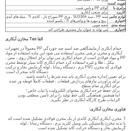
تقویت کننده
برابری با
لولای PP و پایین شیب
کاربرد
برای صنعت آبکاری
لوازم جانبی
سبد PP ، سبد SUS304 ، ورق PP سوراخ دار ، کاتدی Ti ، میله های آندی
اختیاری
، پیچ و مهره ها و واشرهای Ti ، یکسو کننده
بسته بندی
جعبه چوبی
اختیاری
می تواند به عنوان نیاز مشتری طراحی کند
القا Tan مخازن آبکاری
حمام آبکاری آزمایشگاهی ضد اسید ضد خوردگی PP معمولاً در تجهیزات
آبکاری و مخزن ترشی مخزن استفاده می شود.این ماده استفاده از مواد
PP و مواد فولادی است.از حمام آبکاری می توان برای انحلال روی ، مس ،
نیکل ، طلا و غیره استفاده کرد.حمام آبکاری کاتد سیار توسط مخزن
فولادی که مخزن PVC نرم ، دستگاه رسانا ، لوله گرمایش بخار و ترکیب
دستگاه کاتد متحرک است.
برای تعیین اندازه مخزن آبکاری باید سه شرط را داشته باشید:
برای برآوردن نیازهای پردازش قطعات ، قطعات کاملاً غوطه ور شده
برای آبکاری تمام سطح.
برای حفظ چرخه آبکاری محتوای الکترولیت با ثبات خاص ؛
اما همچنین هماهنگی کلی خط تولید را برای تأمین منطقی بودن
الزامات طرح کارگاه آبکاری در نظر بگیرید.
فناوری مخازن آبکاری:
1. مخزن آبکاری آبکاری کاتدی از یک مخزن فولادی تشکیل شده است که
با بدنه مخزن پلاستیکی پلی وینیل کلرید نرم ، دستگاه رسانا ، لوله
گرمایش بخار و دستگاه حرکت کاتد تشکیل شده است.