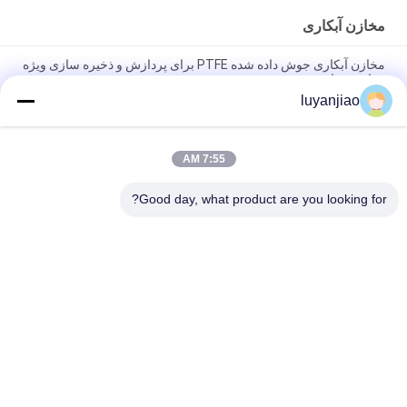
مخازن آبکاری
مخازن آبکاری جوش داده شده PTFE برای پردازش و ذخیره سازی ویژه
مواد شیمیایی
luyanjiao
مخزن قابل بازیافت 12 میلی متر PP نیکل برای ذخیره سازی و مخلوط
کردن مواد شیمیایی
7:55 AM
محلول استفاده از حمام آبکاری طلا 12 میلی متر PP برای سلول
الکترولیتی
Good day, what product are you looking for?
دسته بندی های محبوب
همه
بشکه آبکاری
مخازن آبکاری
بخاری PTFE غوطه 
بخاری شیمیایی داخلی
وری
بخاری غوطه وری از 
بخاری غوطه وری PTC