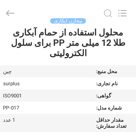
Surplus
Industrial
Technology
Limited.
All
مخازن آبکاری
Rights
Reserved.
محلول استفاده از حمام آبکاری
خونه
طلا 12 میلی متر PP برای سلول
محصولات
الکترولیتی
درباره
محل منبع:
چین
ما
نام تجاری:
surplus
گواهی:
ISO9001
تور
شماره مدل:
PP-017
کارخانه
مقدار حداقل
1 عدد
تعداد سفارش:
کنترل