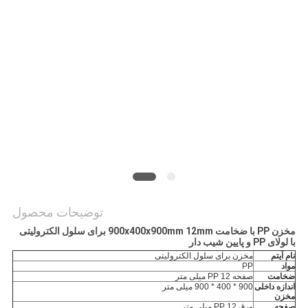
PRIVACY
POLICY
توضیحات محصول
مخزن PP با ضخامت 900x400x900mm 12mm برای سلول الکترولیتی
با لولای PP و پایین شیب دار
نام آیتم
مخزن برای سلول الکترولیتی
مواد
PP
ضخامت
صفحه PP 12 میلی متر
اندازه داخلی
900 * 400 * 900 میلی متر
مخزن
صفحه
ورق PP 12 میلی متر