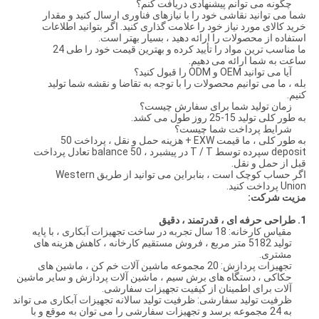
چگونه می توانم پیشنهادی دریافت کنم؟
شما می توانید نقاشی خود را با نیازهای فناوری ارسال کنید و مقدار
خرید کالای مورد نیاز خود را علامت گذاری کنید. اگر بتوانید اطلاعات
استفاده از محصولات را ارائه دهید ، بسیار بهتر است.
ما مناسب ترین مواد را تأیید کرده و بهترین قیمت خود را طی 24
ساعت به شما ارائه می دهیم.
آیا می توانید OEM و ODM را قبول کنید؟
بله ، ما می توانیم محصولات را با توجه به تقاضا و نقشه شما تولید
کنیم.
زمان تولید شما برای سفارش چیست؟
به طور کلی تولید 15-25 روز طول می کشد.
شرایط پرداخت شما چیست؟
به طور کلی ، ما قیمت EXW + هزینه حمل و نقل ، پرداخت 50
deposit سپرده توسط T / T در پیشبرد ، 50 balance تعادل پرداخت
قبل از حمل و نقل.
اگر حساب کوچک است ، بنابراین می توانید از طریق Western
Union پرداخت کنید.
مزیت شرکت:
1. طراحی حرفه ای ، قدرتمند ، دقیق
مقیاس کارخانه: 18 سال تجربه در ساخت تجهیزات آبکاری ، با پایه
تولید 5182 متر مربع ، فروش مستقیم کارخانه ، کاهش هزینه های
مشتری.
تجهیزات پردازش: 20 مجموعه ماشین آلات خم کن ، ماشین های
حکاکی ، دستگاه های برش سیم ، ماشین آلات پردازش و سایر ماشین
آلات برای اطمینان از کیفیت تجهیزات سفارشی.
ظرفیت تولید سفارشی: ظرفیت تولید سالانه تجهیزات آبکاری می تواند
به 24 مجموعه برسد و تجهیزات سفارشی را می توان به موقع و با