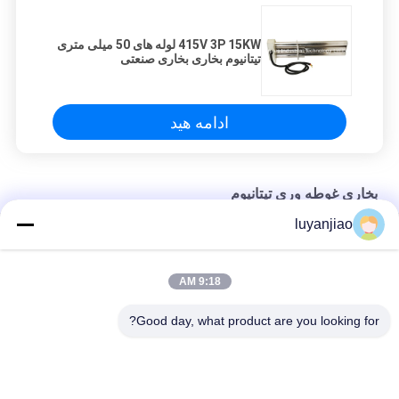
415V 3P 15KW لوله های 50 میلی متری
تیتانیوم بخاری بخاری صنعتی
ادامه هید
بخاری غوطه وری تیتانیوم
luyanjiao
3 عنصر انباشته نوع L بخاری تیتانیوم غوطه وری 480V 3P 36KW
بخاری برقی تک فاز 220 ولت ، بخاری غوطه وری 5 کیلو وات
9:18 AM
بخاری غوطه وری تیتانیوم 380V 3P 3KW ، بخاری غوطه وری شیمیایی
Good day, what product are you looking for?
دسته بندی های محبوب
همه