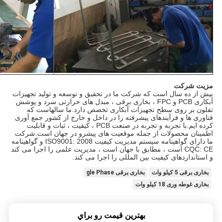
مزیت شرکت
بیش از ده سال است که شرکت ما در تحقیق و توسعه و تولید تجهیزات
آبکاری PCB و FPC ، بخاری برقی ، مبدل های حرارتی سرد و پوشش
تفلون بر روی سطح تجهیزات آبکاری تخصص دارد.ما سالهاست که
فناوری ها و فرآیندهای پیشرفته را در داخل و خارج از کشور جمع آوری
کرده ایم.با تجربه و تجربه در صنعت PCB ، کیفیت ، ثبات و قابلیت
اطمینان محصولات از جمله موقعیت های پیشرو در جهان است.شرکت
ما دارای گواهینامه سیستم مدیریت کیفیت ISO9001: 2008 و گواهینامه
CQC: CE است ، مطابق با جهان است ، مدیریت علمی را اجرا می کند
و استانداردهای کیفیت بین المللی را اجرا می کند.
بخاری برقی 5 کیلو وات
بخاری برقی gle Phase
بخاری غوطه وری 18 کیلو وات
بهترين قيمت رو براي