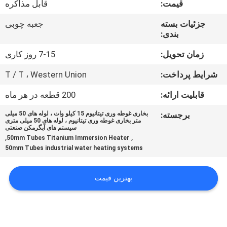
قیمت:
قابل مذاکره
کیفیت
جزئیات بسته
جعبه چوبی
بندی:
با
ما
زمان تحویل:
7-15 روز کاری
تماس
شرایط پرداخت:
T / T ، Western Union
بگیرید
قابلیت ارائه:
200 قطعه در هر ماه
برجسته:
بخاری غوطه وری تیتانیوم 15 کیلو وات ، لوله های 50 میلی
اخبار
متر بخاری غوطه وری تیتانیوم ، لوله های 50 میلی متری
سیستم های آبگرمکن صنعتی
,
,
50mm Tubes Titanium Immersion Heater
50mm Tubes industrial water heating systems
درخواست
نقل قول
بهترین قیمت
نقشه
سایت