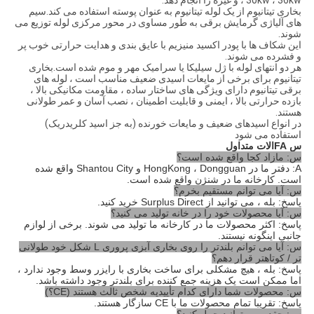
، 30kw ، 36kw و غیره را انجام دهد.
بخاری تیتانیوم از یک لوله تیتانیوم به عنوان پوسته استفاده می کند.سیم
های آلیاژی گرمایش برقی به طور مساوی در محور مرکزی لوله توزیع می
شوند.
این شکاف ها با پودر اکسید منیزیم با عایق بندی و هدایت حرارتی خوب پر
و فشرده می شوند.
هر دو انتهای لوله با ژل سیلیکا یا سرامیک مهر و موم شده است.بخاری
تیتانیوم برای برخی از مایعات اسیدی ضعیف مناسب است ، لوله های
برقی تیتانیوم دارای ویژگی های ساختار ساده ، مقاومت مکانیکی بالا ،
بازده حرارتی بالا ، ایمنی و قابلیت اطمینان ، نصب آسان و عمر طولانی
هستند.
در انواع اسیدهای ضعیف و مایعات خورنده (به جز اسید کلریدریک)
استفاده می شود
س FAالات متداول
س: مازاد کجا واقع شده است؟
A: دفتر ما در HongKong ، Dongguan و Shantou City واقع شده
است. کارخانه ما در شنژن واقع شده است.
س: آیا می توانم مستقیم بخرم؟
پاسخ: بله ، می توانید از Surplus Direct خرید کنید.
س: آیا محصولات خود را در خانه تولید می کنید؟
پاسخ: اکثر محصولات ما در کارخانه ما تولید می شوند. برخی از لوازم
جانبی اینگونه نیستند.
س: آیا می توانم بلندتر را روی بخاری آبزی پروری L شکل خود طولانی
تر / کوتاهتر قرار دهم؟
پاسخ: بله ، هیچ مشکلی برای ساخت بخاری با رایزر وسط وجود ندارد ،
اما ممکن است یک هزینه جمع کننده برای بلندتر وجود داشته باشد.
س: محصولات شما دارای کدام تأییدیه شخص ثالث هستند (CE؟)
پاسخ: تقریبا تمام محصولات ما با CE سازگار هستند.