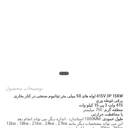
PRIVACY
POLICY
توضیحات محصول
415V 3P 15KW لوله های 50 میلی متر تیتانیوم صنعتی در کنار بخاری
برقی غوطه وری
415 ولت 3 پی 15 کیلو وات
منطقه گرم:
750 میلیمتر
با محافظت حرارتی
طول عمودی:
1000MM استاندارد ، اندازه دیگر می تواند انجام دهد
این می تواند مشخصات دیگر مانند 12kw ، 18kw ، 21kw ، 24kw ، 27kw