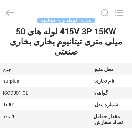
Surplus
Industrial
Technology
Limited.
All
بخاری غوطه وری تیتانیوم
Rights
Reserved.
415V 3P 15KW لوله های 50
خونه
میلی متری تیتانیوم بخاری بخاری
محصولات
صنعتی
درباره
محل منبع:
چین
ما
نام تجاری:
surplus
گواهی:
ISO9001 CE
تور
شماره مدل:
Ti001
کارخانه
مقدار حداقل
1 عدد
تعداد سفارش:
کنترل