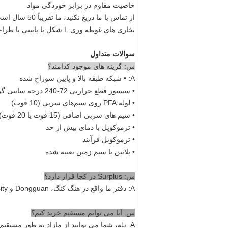
خاصیت مقاوم در برابر خوردگی مواد
از تماس با ما دریغ نکنید، ما تقریباً 50 سال است که به تولیدکنندگان کمک می کنیم تا مواد شیمیایی خطرناک را گرم کنند.
بخاری های غوطه وری L شکل یا پایینی با طراحی سفارشی ساخته شده از تفلون نیز موجود است.
سوالات متداول
س: گزینه های موجود کدامند؟
A: • شبکه طبقه بالا و پایین سوراخ شده
• سنسور قطع حرارتی 72-240 درجه سانتی گراد
• لوله PFA روی سیم‌های سربی (10 فوت)
• سیم های سربی اضافی (15 فوت یا 20 فوت)
• ترموکوپل با دمای بیش از حد
• ترموکوپل فرآیند
• پلاتین یا سیم زمین تعبیه شده
س: Surplus در کجا قرار دارد؟
A: دفتر ما واقع در هنگ کنگ، Dongguan و Shantou City. کارخانه ما واقع در شنژن.
س: آیا می توانم مستقیم خرید کنم؟
A: بله، شما می توانید از مازاد به طور مستقیم خرید کنید.