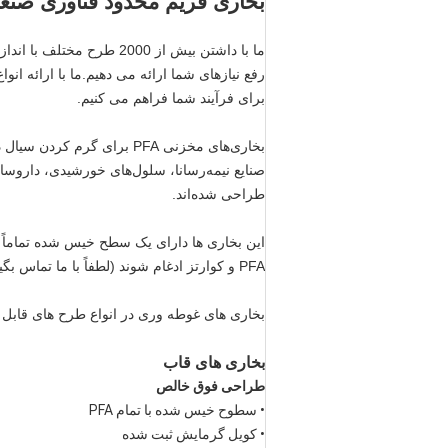
بخاری فریم محدود فناوری صنعتی
گرمکن قاب PFA، سنسور دمای PT-100 400 ولت 3P 10 کیلووات
ما با داشتن بیش از 2000 
رفع نیازهای شما ارائه می دهیم.ما با ارائه ا
برای فرآیند شما فراهم می کنیم.
بخاری‌های مخزنی PFA برای گ
صنایع نیمه‌رسانا، سلول‌های خورشیدی، داروسا
طراحی شده‌اند.
PFA و کوارتز ادغام شوند (لطفاً با ما تماس بگیرید تا در مورد سایر مواد مخزن سؤال کنید).
بخاری های غوطه وری در انواع طرح های قابل 
گرمایش قاب PFA
بخاری های قاب
طراحی فوق خالص
• سطوح خیس شده با تمام PFA
• کویل گرمایش ثبت شده