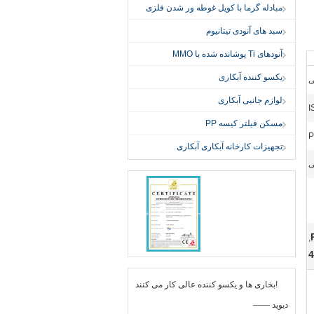
مبادله گرما با کویل غوطه ور شدن فلزی
سبد های آنودی تیتانیوم
آنودهای Ti پوشانده شده با MMO
یکسو کننده آبکاری
ی
لوازم جانبی آبکاری
I
مسکن فیلتر کیسه PP
P
تجهیزات کارخانه آبکاری آبکاری
ی
,
4
بخاری ها و یکسو کننده عالی کار می کنند!
—— دیوید