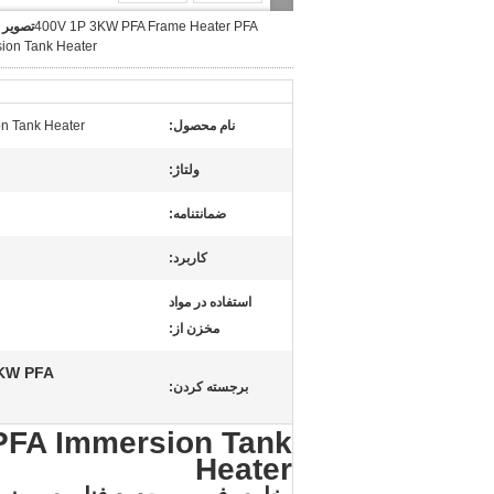
400V 1P 3KW PFA Frame Heater PFA
تصویر 
ion Tank Heater
نام محصول:
n Tank Heater
ولتاژ:
ضمانتنامه:
کاربرد:
استفاده در مواد
مخزن از:
3KW PFA فریم هایتر,بخاری فریم PFA مخزن غوطه ور,گرم کننده ف
برجسته کردن:
PFA Immersion Tank
Heater