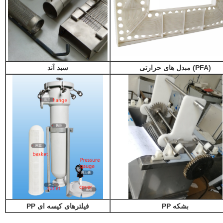
(PFA) مبدل های حرارتی
سبد آند
بشکه PP
فیلترهای کیسه ای PP