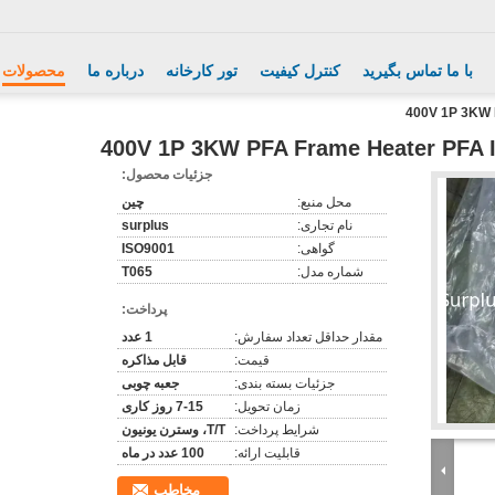
با ما تماس بگیرید
کنترل کیفیت
تور کارخانه
درباره ما
محصولات
400V 1P 3KW 
400V 1P 3KW PFA Frame Heater PFA 
جزئیات محصول:
محل منبع:
چین
نام تجاری:
surplus
گواهی:
ISO9001
شماره مدل:
T065
پرداخت:
مقدار حداقل تعداد سفارش:
1 عدد
قیمت:
قابل مذاکره
جزئیات بسته بندی:
جعبه چوبی
زمان تحویل:
7-15 روز کاری
شرایط پرداخت:
T/T، وسترن یونیون
قابلیت ارائه:
100 عدد در ماه
مخاطب