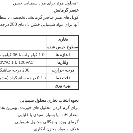
• محلول موثر برای مواد شیمیایی خشن
عنصر گرمایش
کویل های هیتر عناصر گرمایشی تخصصی با سطوح مرطوب شده با PFA برای
آنها برای مواد شیمیایی خشن تا دمای 200 درجه سانتیگراد ایده آل هستند.
بخاری
سطوح خیس شده
اندازه ها
1.0 کیلو وات تا 36 کیلووات (بسته به ولتاژ مشتری)
ولتاژها
120VAC تا 480VAC 1 یا 3ph (بسته به وات)
درجه حرارت
200 درجه سانتیگراد (392 درجه فارنهایت)
دقت دما
± 0.1 درجه سانتیگراد (مشروط به تسهیلات مشتری)
بهره وری
نحوه انتخاب بخاری محلول شیمیایی
برای گرم کردن محلول های خورنده، بهترین بخار
مقدار pH - یا بسیار اسیدی یا قلیایی
گرمای ویژه و چگالی محلول شیمیایی
غلاف و مواد مخزن آبکاری