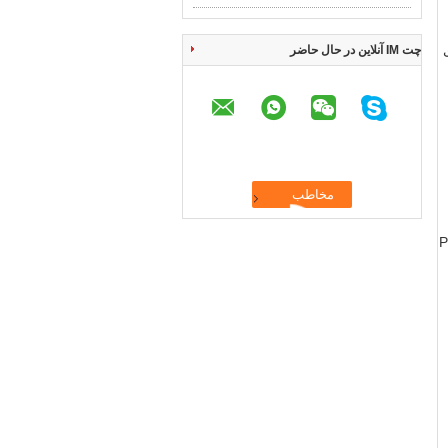
چت IM آنلاین در حال حاضر
ی در مخازن فرآیند PVDF،