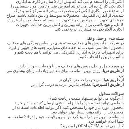
الکتریکی را استخدام می کند که بیش از 30 سال در کارخانه آبکاری
الکتریکی کار کرده اند، می توانند آموزش فنی و تامین مواد شیمیایی را
ارائه دهند، بر آبکاری الکتریکی محصولات پیشرفته تمرکز کنند و درک
شدیدی از آبکاری الکتریکی محصولات متوسط و پایین داشته باشند؛ طراح
حرفه ای تجهیزات، مهندس طرح تجهیزات، سیستم خدمات پس از فروش
کامل، و هیچ تلاشی برای ارائه بهترین و کامل ترین خدمات تجهیزات
آبکاری الکتریکی به مشتریان دریغ نمی کند.
بسته بندی و حمل و نقل
در شرکت ما، روش های مختلف بسته بندی بر اساس ویژگی های مختلف
محصول اتخاذ می شود، مانند جعبه های مقوایی، جعبه های چوبی و غیره.
برای تجهیزات کارخانه آبکاری الکتریکی، می توانیم با هم بحث کنیم و
مناسب ترین را انتخاب کنیم.
در مورد حمل و نقل، روش های مختلف مزایا و معایب خود را دارند:
از طریق دریا:
ارزان ترین، مناسب برای مقادیر زیاد، اما زمان بیشتری می
برد
از طریق هوا:
سریعتر، راحت تر، گران تر
از طریق اکسپرس:
انعطاف پذیرتر، درب به درب، گران تر
سوالات متداول
1. چگونه می توانم پیشنهاد قیمت دریافت کنم؟
شما می توانید نقشه خود را با الزامات فنی ارسال کنید و مقدار خرید
محصول مورد نیاز خود را مشخص کنید. اگر بتوانید اطلاعات استفاده از
محصولات را ارائه دهید، بسیار بهتر خواهد بود.
ما مناسب ترین مواد را تایید کرده و بهترین قیمت خود را در 24 ساعت به
شما اعلام خواهیم کرد.
2. آیا می توانید OEM و ODM را بپذیرید؟