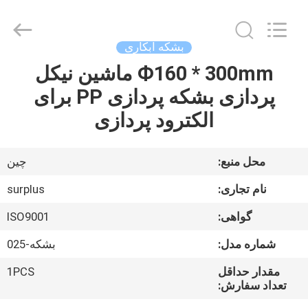
Surplus
Industrial
Technology
Limited.
All
بشکه آبکاری
Rights
Reserved.
Ф160 * 300mm ماشین نیکل
خونه
پردازی بشکه پردازی PP برای
محصولات
الکترود پردازی
درباره
محل منبع:
چین
ما
نام تجاری:
surplus
گواهی:
ISO9001
تور
شماره مدل:
بشکه-025
کارخانه
مقدار حداقل
1PCS
تعداد سفارش:
کنترل