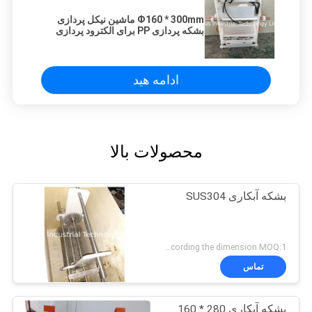
Ф160 * 300mm ماشین نیکل پردازی
بشکه پردازی PP برای الکترود پردازی
ادامه هید
محصولات بالا
بشکه آبکاری SUS304
according the dimension MOQ:1 عدد
تماس
بشکه آبکاری 280 * 160