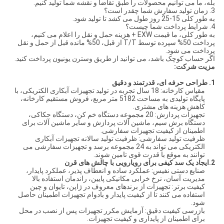
بله، ما می توانیم محصولات را طبق تقاضا و نقشه شما تولید کنیم.
3. زمان تولید سفارش شما چقدر است؟
به طور کلی 15-25 روز طول می کشد تا تولید شود.
4. شرایط پرداخت شما چیست؟
به طور کلی، ما قیمت EXW + هزینه حمل و نقل را اعلام می کنیم،
پرداخت 50% سپرده توسط T/T از قبل، 50% مانده قبل از حمل و نقل
پرداخت می شود.
اگر حساب کوچک باشد، می توانید از طریق وسترن یونیون پرداخت کنید.
مزیت شرکت:
1. طراحی حرفه ای، قدرتمند و دقیق
مقیاس کارخانه: 18 سال تجربه در تولید تجهیزات آبکاری الکتریکی، با
پایگاه تولیدی به مساحت 5182 متر مربع، فروش مستقیم کارخانه،
کاهش هزینه های مشتری.
تجهیزات پردازش: 20 مجموعه دستگاه خم کن، دستگاه حکاکی،
دستگاه برش سیم، ماشین آلات پردازش و سایر ماشین آلات برای
اطمینان از کیفیت تجهیزات سفارشی.
ظرفیت تولید سفارشی: ظرفیت تولید سالانه تجهیزات آبکاری
الکتریکی می تواند به 24 مجموعه برسد و تجهیزات سفارشی می
توانند به موقع با قدرت قوی تامین شوند.
2.
ایجاد یک سد کیفی برای رویارویی با چالش های قرن
صنایع دستی نفیس: عملکرد ساده و انعطاف پذیر، عملکرد پایدار،
مدیریت آسان، نرخ خرابی مکانیکی پایین، راندمان استفاده بالا
کیفیت برتر: تجهیزات از برندهای معروف در ژاپن، تایوان و چین
استفاده می کنند تا از کیفیت پایدار و بادوام تجهیزات اطمینان حاصل
شود.
بازرسی کیفیت دقیق: آزمایش مکرر تجهیزات پس از نصب در محل
برای اطمینان از پایداری و کیفیت تجهیزات.