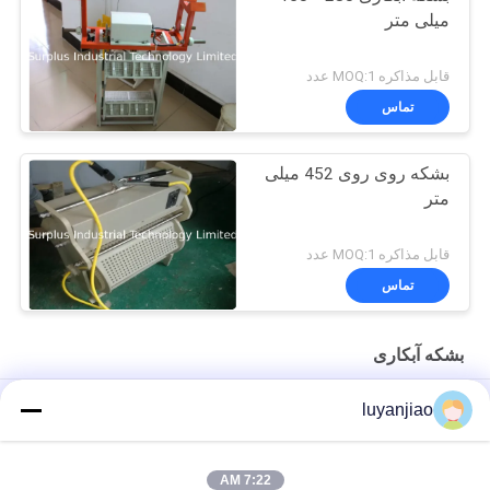
میلی متر
قابل مذاکره MOQ:1 عدد
تماس
بشکه روی روی 452 میلی
متر
قابل مذاکره MOQ:1 عدد
تماس
بشکه آبکاری
آبکاری نیکل بشکه آبکاری قابل حمل دستی PP Mini
luyanjiao
تجهیزات خط تولید ورق کروم بشکه ای با سرعت خودکار PP برای
درمان سطح
7:22 AM