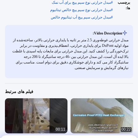
برچسب
#
مبدل حرارتی نوع سیم پیچ برای آب نمک
ها:
#
مبدل حرارتی نوع سیم پیچ خالص تیتانیوم
#
مبدل حرارتی سیم پیچ آب تیتانیوم خالص
Video Description:
مبدل حرارتی غوطه‌وری 2.5 متر بر ثانیه با پایداری حرارتی بالاتر، ساخته‌شده از
مواد اولیه DuPont برای پایداری حرارتی، انعطاف‌پذیری و مقاومت در برابر
ترک‌خوردگی را کشف کنید. این مبدل حرارتی برای مایعات پایه اسیدی با غلظت
بالا ایده آل است، این مبدل حرارتی بین -46 درجه سانتیگراد تا 206 درجه
سانتیگراد کار می کند و دارای جوشکاری دقیق برای دوام است. مناسب برای
نیازهای گرمایش و سرمایش صنعتی.
فیلم های مرتبط
00:11
00:22