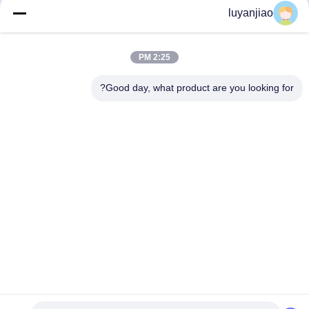
مبدل های حرارتی فلوروپلاستیک PTFE
مبدل حرارتی غوطه وری سنگین، مبدل
luyanjiao
غوطه ور
حرارتی PFA برای آب شور
مبدل حرارتی PTFE/PFA/FEP
مبدل حرارتی PTFE/PFA/FEP
February 24, 2022
January 14, 2026
2:25 PM
Good day, what product are you looking for?
00:11
00:16
لوله مربع مستطیلی PP مخازن آبکاری
درام آزمایشی سبد شش ضلعی PP
برای آبکاری
آبکاری بشکه اکریلیک
مخزن آبکاری
بشکه آبکاری
January 10, 2022
January 15, 2022
00:24
00:16
بدن دو لوله PPN لوله کوچک الکتروتراپی
بخاری غوطه وری تیتانیوم PTFE فولاد ضد
برای مخزن الکتروتراپی
زنگ برای فرآیند گرمایش