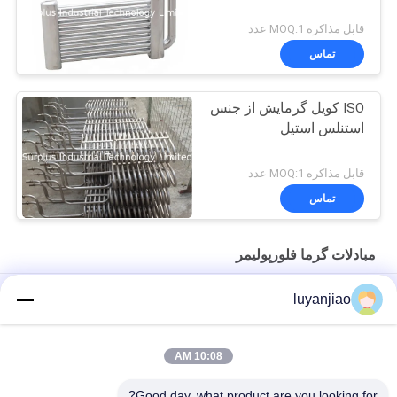
قابل مذاکره MOQ:1 عدد
تماس
ISO کویل گرمایش از جنس
استنلس استیل
قابل مذاکره MOQ:1 عدد
تماس
مبادلات گرما فلورپولیمر
ISO9001 مبدل حرارتی غوطه وری برای پایان دادن به ترشی فلز
luyanjiao
تاییدیه CE مبدل حرارتی انعطاف پذیری بالا PTFE ، بخاری آب کویل
غوطه وری
10:08 AM
مبدل حرارتی غوطه وری PTFE لوله برای محلول شیمیایی
Good day, what product are you looking for?