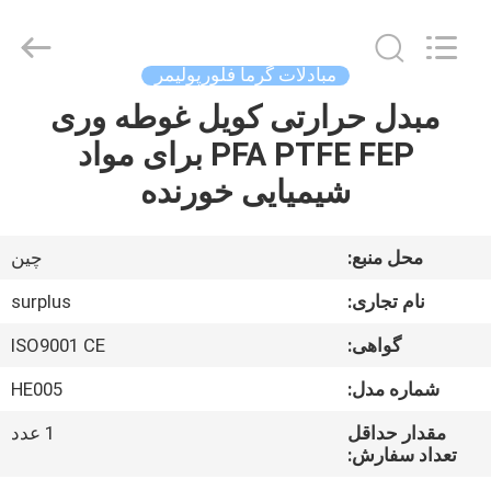
Surplus
Industrial
Technology
Limited.
All
مبادلات گرما فلورپولیمر
Rights
Reserved.
مبدل حرارتی کویل غوطه وری
خونه
PFA PTFE FEP برای مواد
محصولات
شیمیایی خورنده
درباره
محل منبع:
چین
ما
نام تجاری:
surplus
گواهی:
ISO9001 CE
تور
شماره مدل:
HE005
کارخانه
مقدار حداقل
1 عدد
تعداد سفارش:
کنترل