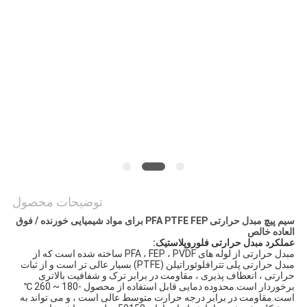
PRIVACY
POLICY
توضیحات محصول
سیم پیچ مبدل حرارتی PFA PTFE FEP برای مواد شیمیایی خورنده / فوق
العاده خالص
عملکرد مبدل حرارتی فلوروپلاستیک:
مبدل حرارتی از لوله های PFA ، FEP ، PVDF ساخته شده است که از
مبدل حرارتی پلی تترافلوئوراتیلن (PTFE) بسیار عالی تر است و از ثبات
حرارتی ، انعطاف پذیری ، مقاومت در برابر ترک و شفافیت بالاتری
برخوردار است.محدوده دمایی قابل استفاده از محصول -180 ~ 260 ℃
است.مقاومت در برابر درجه حرارت متوسط ​​عالی است ، و می تواند به