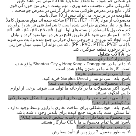
هر شکلی خم شود ، اما شعاع انحنا باید 50150 میلی متر باشد.عایق
الکتریکی عالی ، نچسب ، ضد پیری ، مهم نیست در هر نوع خوردگی قوی
گاز ، مایع و در معرض طولانی مدت قرار گرفتن در معرض جو سخت ،
مقاومت در برابر پیری می تواند بیش از 10 سال باشد.
محصولات از مواد (PTFE ، FEP ، PFA) ساخته شده اند.مواد محصول کاملاً
مطابق با نیاز مشتری طراحی شده است تا شرایط فنی فرآیند را برآورده
کند.محصول با استفاده از بسته های لوله ای (ø3 ، ø5 ، ø4 ، ø4 ، ø5 ، ø6 ،
... ø12) مونتاژ می شود تا از طریق فلنج در هر دو انتها نفوذ کرده و تبادل
گرما ایجاد کند ورودی و خروجی مبدل حرارتی جمع شده و ثابت می شوند
با (قاب PP ، PVC ، PTFE ، PVDF) ، که می تواند از آسیب مبدل حرارتی
در اثر برخورد قطعه جلوگیری کند.
س FAالات متداول
س: مازاد کجا واقع شده است؟
A: دفتر ما در HongKong ، Dongguan و Shantou City واقع شده
است. کارخانه ما در شنژن واقع شده است.
س: آیا می توانم مستقیم بخرم؟
پاسخ: بله ، می توانید از Surplus Direct خرید کنید.
س: آیا محصولات خود را در خانه تولید می کنید؟
پاسخ: اکثر محصولات ما در کارخانه ما تولید می شوند. برخی از لوازم
جانبی اینگونه نیستند.
س: آیا می توانم بلندتر را روی بخاری آبزی پروری L شکل خود طولانی
تر / کوتاهتر قرار دهم؟
پاسخ: بله ، هیچ مشکلی برای ساخت بخاری با رایزر وسط وجود ندارد ،
اما ممکن است یک هزینه جمع کننده برای بلندتر وجود داشته باشد.
س: محصولات شما دارای کدام تأییدیه شخص ثالث هستند (CE؟)
پاسخ: تقریبا تمام محصولات ما با CE سازگار هستند.
س: چقدر می توانید حمل کنید؟
A: به طور معمول 7 روز پس از تأیید سفارش.