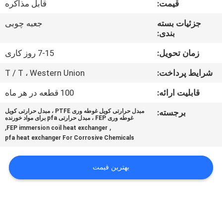
قیمت:
قابل مذاکره
کیفیت
جزئیات بسته
جعبه چوبی
بندی:
با
ما
زمان تحویل:
7-15 روز کاری
تماس
شرایط پرداخت:
T / T ، Western Union
بگیرید
قابلیت ارائه:
100 قطعه در هر ماه
برجسته:
مبدل حرارتی کویل غوطه وری PTFE ، مبدل حرارتی کویل
اخبار
غوطه وری FEP ، مبدل حرارتی pfa برای مواد خورنده
,
,
FEP immersion coil heat exchanger
pfa heat exchanger For Corrosive Chemicals
درخواست
نقل قول
بهترین قیمت
نقشه
سایت