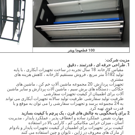
100 قطعه
جا ویفر
مزیت شرکت:
1. طراحی حرفه ای ، قدرتمند ، دقیق
مقیاس کارخانه: 18 سال تجربه در ساخت تجهیزات آبکاری ، با پایه
تولید 5182 متر مربع ، فروش مستقیم کارخانه ، کاهش هزینه های
مشتری.
تجهیزات پردازش: 20 مجموعه ماشین آلات خم کن ، ماشین های
حکاکی ، دستگاه های برش سیم ، ماشین آلات پردازش و سایر ماشین
آلات برای اطمینان از کیفیت تجهیزات سفارشی.
ظرفیت تولید سفارشی: ظرفیت تولید سالانه تجهیزات آبکاری می تواند
به 24 مجموعه برسد و تجهیزات سفارشی را می توان به موقع و با
قدرت قوی تهیه کرد.
2
برای پاسخگویی به چالش های قرن ، یک پرچم با کیفیت بسازید
مهارت نفیس: عملکرد ساده و انعطاف پذیر ، عملکرد پایدار ، مدیریت
آسان ، میزان خرابی مکانیکی کم ، کارایی بالا در استفاده
کیفیت برتر: تجهیزات برای اطمینان از کیفیت تجهیزات پایدار و بادوام
از مارک های معروف در ژاپن ، تایوان و چین استفاده می کنند