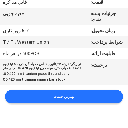
قیمت:
قابل مذاکره
کیفیت
جزئیات بسته
جعبه چوبی
بندی:
با
ما
زمان تحویل:
5-7 روز کاری
تماس
شرایط پرداخت:
T / T ، Western Union
بگیرید
قابلیت ارائه:
500PCS در هر ماه
برجسته:
نوار گرد درجه 5 تیتانیوم خالص ، میله گرد درجه 5 تیتانیوم
اخبار
OD 420 میلی متر ، میله مربع تیتانیوم OD 420 میلی متر
,
,
OD 420mm titanium grade 5 round bar
OD 420mm titanium square bar stock
درخواست
نقل قول
بهترین قیمت
نقشه
سایت