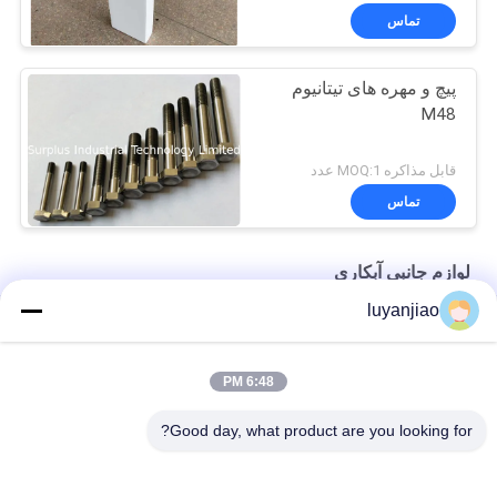
تماس
پیچ و مهره های تیتانیوم
M48
قابل مذاکره MOQ:1 عدد
تماس
لوازم جانبی آبکاری
luyanjiao
لوازم جانبی آبکاری صفحات کاتدی تیتانیوم با نوارهای PVC Edge
مقاوم در برابر رک های آبکاری SUS316 پوشش داده شده با PVC سبز
6:48 PM
لوازم جانبی آبکاری مس رسانا V بلوک مخزن آبکاری
Good day, what product are you looking for?
دسته بندی های محبوب
همه