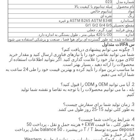
شماره مدل
023
نام محصول
میله تیتانیوم با کیفیت بالا
مواد
تیتانیوم خالص
رنگ
نقره اي
استاندارد
ASTM B265 ASTM B348 و غیره
مقطع تحصیلی
Gr1 Gr2 Gr4 Gr5
روش فرایند
نورد گرم ، جعلی
اندازه
OD تا 420 میلی متر ، طول بستگی به اندازه دارد.
استفاده شده
به طور گسترده ای برای هوا فضا ، صنعت و پزشکی استفاده می شود
س FAالات متداول
1. چگونه می توانم پیشنهادی دریافت کنم؟
شما می توانید نقاشی خود را با نیازهای فناوری ارسال کنید و مقدار خرید
کالای مورد نیاز خود را علامت گذاری کنید. اگر بتوانید اطلاعات استفاده از
محصولات را ارائه دهید ، بسیار بهتر است.
ما مناسب ترین مواد را تأیید کرده و بهترین قیمت خود را طی 24 ساعت به
شما ارائه می دهیم.
2. آیا می توانید OEM و ODM را قبول کنید؟
بله ، ما می توانیم محصولات را با توجه به تقاضا و نقشه شما تولید
کنیم.
3. زمان تولید شما برای سفارش چیست؟
به طور کلی تولید 15-25 روز طول می کشد.
4. شرایط پرداخت شما چیست؟
به طور کلی ، ما قیمت EXW + هزینه حمل و نقل ، پرداخت 50
deposit سپرده توسط T / T در پیشبرد ، 50 balance تعادل پرداخت
قبل از حمل و نقل.
اگر حساب کوچک است ، بنابراین می توانید از طریق Western