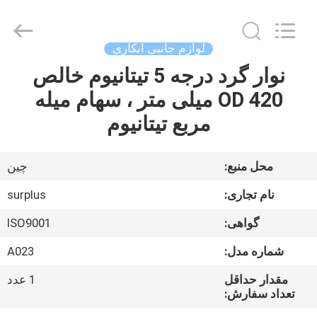
Surplus
Industrial
Technology
Limited.
All
لوازم جانبی آبکاری
Rights
Reserved.
نوار گرد درجه 5 تیتانیوم خالص
خونه
OD 420 میلی متر ، سهام میله
محصولات
مربع تیتانیوم
درباره
محل منبع:
چین
ما
نام تجاری:
surplus
گواهی:
ISO9001
تور
شماره مدل:
A023
کارخانه
مقدار حداقل
1 عدد
تعداد سفارش:
کنترل