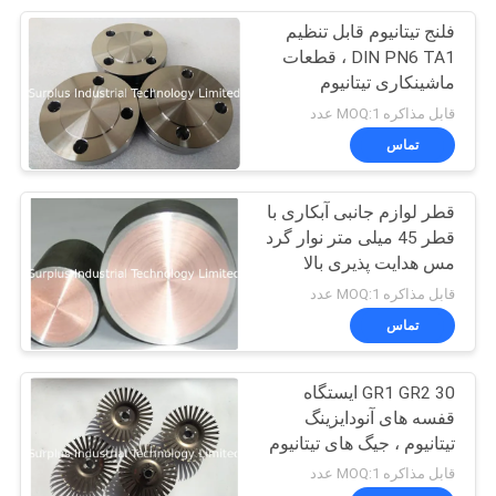
فلنج تیتانیوم قابل تنظیم
24
DIN PN6 TA1 ، قطعات
مبادلات گرما
ماشینکاری تیتانیوم
قابل مذاکره MOQ:1 عدد
فلورپولیمر
تماس
قطر لوازم جانبی آبکاری با
قطر 45 میلی متر نوار گرد
مس هدایت پذیری بالا
11
قابل مذاکره MOQ:1 عدد
مبادله گرما با کویل
تماس
غوطه ور شدن فلزی
GR1 GR2 30 ایستگاه
قفسه های آنودایزینگ
تیتانیوم ، جیگ های تیتانیوم
برای آبکاری
قابل مذاکره MOQ:1 عدد