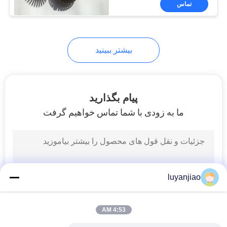
تماس
7
سبد های آنودی
تیتانیوم
بیشتر ببینید
پیام بگذارید
ما به زودی با شما تماس خواهیم گرفت
10
آنودهای Ti پوشانده
شده با MMO
luyanjiao
4:53 AM
9