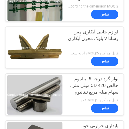
according the dimension MOQ:2 عدد
PRIVACY
تماس
6
POLICY
بخاری غوطه وری
لوازم جانبی آبکاری مس
رسانا V بلوک مخزن آبکاری
PTC
قابل مذاکره MOQ:5 رایانه شخصی
تماس
نوار گرد درجه 5 تیتانیوم
29
خالص OD 420 میلی متر ،
بخاری غوطه وری از
سهام میله مربع تیتانیوم
قابل مذاکره MOQ:1 عدد
فولاد ضد زنگ
تماس
پایداری حرارتی خوب