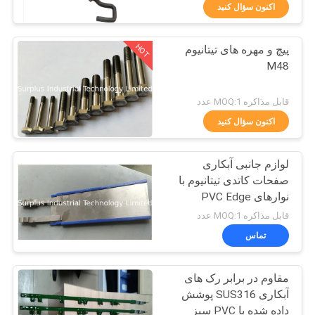
کیفیت
اکنون سؤال کنید
HOT
پیچ و مهره های تیتانیوم
با
16
M48
ما
بخاری شیمیایی داخلی
تماس
قابل مذاکره MOQ:1 عدد
بگیرید
اکنون سؤال کنید
لوازم جانبی آبکاری
اخبار
صفحات کاتدی تیتانیوم با
نوارهای PVC Edge
79
درخواست
قابل مذاکره MOQ:1 عدد
بخاری PTFE غوطه
نقل قول
تماس
وری
مقاوم در برابر رک های
نقشه
آبکاری SUS316 پوشش
سایت
داده شده با PVC سبز