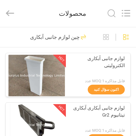
Surplus
Industrial
Technology
محصولات
Limited.
All
Rights
Reserved.
خونه
52
چین لوازم جانبی آبکاری
مخازن آبکاری
محصولات
HOT
لوازم جانبی آبکاری
الکترولیتی
درباره
ما
قابل مذاکره MOQ:1 عدد
اکنون سؤال کنید
37
تور
HOT
لوازم جانبی آبکاری آبکاری
کارخانه
بشکه آبکاری
تیتانیوم Gr2
کنترل
قابل مذاکره MOQ:1 عدد