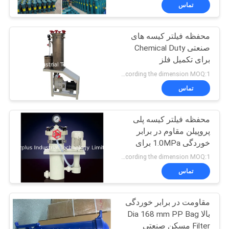
کیفیت
تماس
محفظه فیلتر کیسه های
با
16
صنعتی Chemical Duty
ما
برای تکمیل فلز
بخاری شیمیایی داخلی
تماس
according the dimension MOQ:1 عدد
بگیرید
تماس
محفظه فیلتر کیسه پلی
اخبار
پروپیلن مقاوم در برابر
خوردگی 1.0MPa برای
79
درخواست
آبکاری
according the dimension MOQ:1 عدد
بخاری PTFE غوطه
نقل قول
تماس
وری
مقاومت در برابر خوردگی
نقشه
بالا Dia 168 mm PP Bag
سایت
Filter مسکن صنعتی