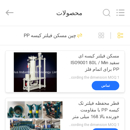
Surplus
Industrial
Technology
محصولات
Limited.
All
Rights
Reserved.
خونه
52
چین مسکن فیلتر کیسه PP
مخازن آبکاری
محصولات
مسکن فیلتر کیسه ای
سفید ISO9001 80L / Min
درباره
PP برای اتمام فلز
ما
according the dimension MOQ:1 عدد
تماس
37
تور
قطر محفظه فیلتر تک
کارخانه
بشکه آبکاری
کیسه PP با مقاومت
خورنده بالا 168 میلی متر
کنترل
according the dimension MOQ:1 عدد