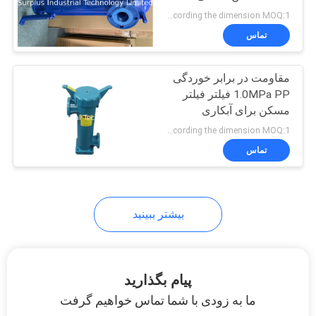
according the dimension MOQ:1 عدد
PRIVACY
تماس
6
POLICY
بخاری غوطه وری
مقاومت در برابر خوردگی
1.0MPa PP فیلتر فیلتر
PTC
مسکن برای آبکاری
according the dimension MOQ:1 عدد
تماس
29
بیشتر ببینید
بخاری غوطه وری از
فولاد ضد زنگ
پیام بگذارید
ما به زودی با شما تماس خواهیم گرفت