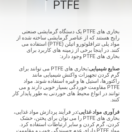
PTFE
کیفیت
با
بخاری های PTFE یک دستگاه گرمایشی صنعتی
ما
رایج هستند که از عناصر گرمایشی ساخته شده از
تماس
مواد پلی تترافلوئورو اتیلن (PTFE) استفاده می
کنند. در اینجا برخی از زمینه های کاربرد برای
بگیرید
بخاری های PTFE وجود دارد:
صنایع شیمیایی:
بخاری های PTFE می توانند برای
اخبار
گرم کردن تجهیزات واکنش شیمیایی مانند
راکتورها، استیل ها و غیره استفاده شوند. مواد
PTFE مقاومت خوردگی بسیار خوبی دارند و می
درخواست
توانند در انواع محیط های خوردنی به طور پایدار کار
نقل قول
کنند.
فرآوری مواد غذایی:
در فرآیند پردازش مواد غذایی،
بخاری های PTFE را می توان برای پختن، خشک
نقشه
کردن، گرم کردن و سایر ارتباطات استفاده کرد.
سایت
مواد PTFE دارای عدم چسبندگی خوب و مقاومت