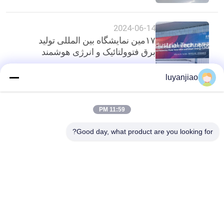
2024-06-14
۱۷مین نمایشگاه بین المللی تولید
برق فتوولتائیک و انرژی هوشمند
luyanjiao
بالا
11:59 PM
Good day, what product are you looking for?
دسته بندی های محبوب
همه
بشکه آبکاری
مخازن آبکاری
بخاری PTFE غوطه 
بخاری شیمیایی داخلی
وری