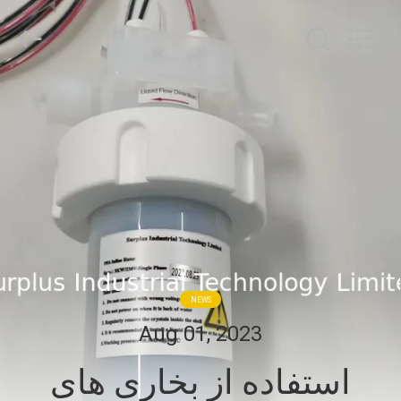
Surplus
Industrial
Technology
Limited.
All
Rights
Reserved.
خونه
محصولات
درباره
ما
تور
NEWS
کارخانه
Aug 01, 2023
استفاده از بخاری های
کنترل