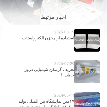
کیفیت
اخبار مرتبط
با
ما
2025-08-19
تماس
استفاده از مخزن الکترواستات
بگیرید
اخبار
2025-07-29
تعریف گرمکن شیمیایی درون
درخواست
خطی ！
نقل قول
2024-06-14
نقشه
۱۷مین نمایشگاه بین المللی تولید
سایت
برق فتوولتائیک و انرژی هوشمند