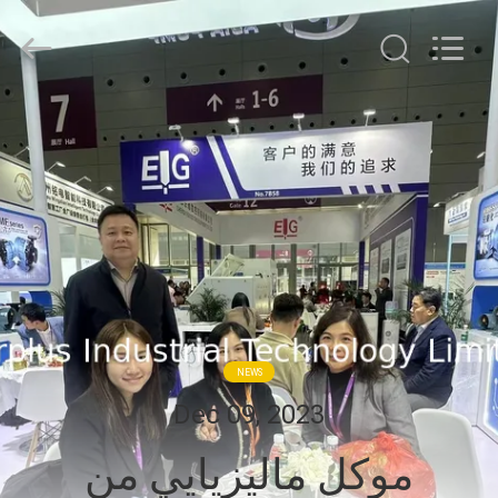
Surplus
Industrial
Technology
Limited.
All
Rights
Reserved.
خونه
محصولات
درباره
ما
تور
NEWS
کارخانه
Dec 09, 2023
موکل ماليزيايي من
کنترل