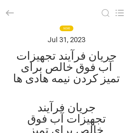
Surplus
Industrial
Technology
Limited.
All
Rights
Reserved.
خونه
NEWS
Jul 31, 2023
محصولات
جریان فرآیند تجهیزات
آب فوق خالص برای
درباره
تمیز کردن نیمه هادی ها
ما
تور
جریان فرآیند
کارخانه
تجهیزات آب فوق
کنترل
خالص برای تمیز