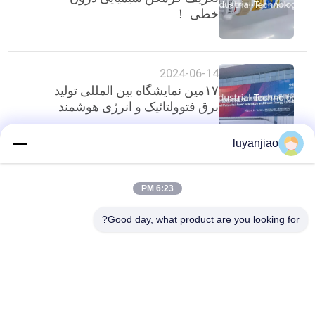
خطی ！
2024-06-14
۱۷مین نمایشگاه بین المللی تولید
برق فتوولتائیک و انرژی هوشمند
luyanjiao
بالا
6:23 PM
Good day, what product are you looking for?
دسته بندی های محبوب
همه
بشکه آبکاری
مخازن آبکاری