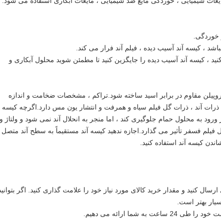
مایعات شیمیایی ، خوردگی مایع ضد شیمیایی ، مایعات آبکاری استفاده می شود.
ر خوردگی.
اشد ، کیسه آند آسیب دیده ، فیلم آند فرار می کند.
یز کنید ، کیسه آند آسیب دیده را جایگزین کنید تا مطمئن شوید محلول آبکاری و
ی پروپیلن مقاوم در برابر اسید ساخته شود.تراکم ، مشخصات ضخامت و اندازه
ذرات آند ، ذرات گل فیلم سیاه و همرفت و انتشار یون مس دارد.اگرچه کیسه
ز ورود به محلول حمام جلوگیری کند ، اما منجر به انحلال آند نمی شود و ولتاژ و
 فیلم فسفر تأثیر می گذارد.اجازه ندهید کیسه آند مستقیماً به سطح آند متصل
اندن کیسه آند استفاده کنید.
ارسال کنید و مقدار خرید کالای مورد نیاز خود را علامت گذاری کنید. اگر بتوانید
سیار بهتر است.
به شما ارائه می دهیم.