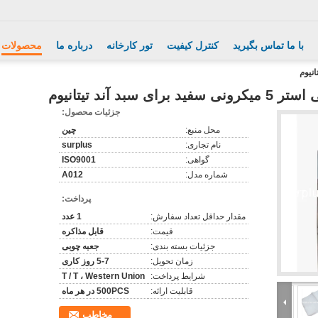
با ما تماس بگیرید
کنترل کیفیت
تور کارخانه
درباره ما
محصولات
ی سبد آند تیتانیوم
جزئیات محصول:
محل منبع:
چین
نام تجاری:
surplus
گواهی:
ISO9001
شماره مدل:
A012
پرداخت:
مقدار حداقل تعداد سفارش:
1 عدد
قیمت:
قابل مذاکره
جزئیات بسته بندی:
جعبه چوبی
زمان تحویل:
5-7 روز کاری
شرایط پرداخت:
T / T ، Western Union
قابلیت ارائه:
500PCS در هر ماه
مخاطب