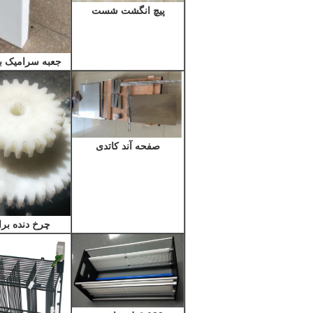
پیچ انگشت شست
جعبه سرامیک بر
صفحه آند کاتدی
چرخ دنده بر