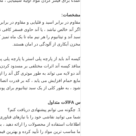
عمدتا برای فیلتر کردن مواد اولیه شیمیایی ، 
مشخصات:
مقاوم در برابر اسید و قلیایی و مقاوم در براب
اگر آند خالص نباشد ، یا آند حاوی فسفر کافی نب
سبد آند و تیتانیوم را هر نیم ماه تا یک ماه تم
مخزن آبکاری از آلودگی در امان هستند.
کیسه آند باید از پارچه پلی استر یا پارچه پل
منافذ کیسه آند اثرات مختلفی بر مسدود کردن 
آند دو لایه می تواند به طور موثری گل آند را ا
مایع حمام افزایش می یابد ، که بر قدرت اتصال
شود ، به طور کلی از یک سبد تیتانیوم برای پوش
س FAالات متداول
1. چگونه می توانم پیشنهادی دریافت کنم؟
شما می توانید نقاشی خود را با نیازهای فناوری 
اطلاعات استفاده از محصولات را ارائه دهید ، ب
ما مناسب ترین مواد را تأیید کرده و بهترین قیمت خود را طی 24 ساعت 