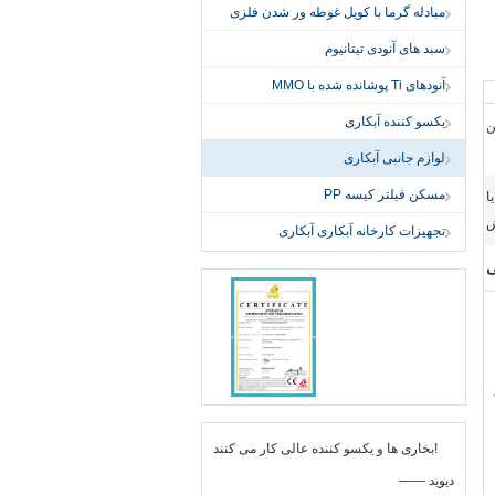
مبادله گرما با کویل غوطه ور شدن فلزی
سبد های آنودی تیتانیوم
آنودهای Ti پوشانده شده با MMO
یکسو کننده آبکاری
ن
لوازم جانبی آبکاری
مسکن فیلتر کیسه PP
ونی یا
ش
تجهیزات کارخانه آبکاری آبکاری
بخاری ها و یکسو کننده عالی کار می کنند!
—— دیوید