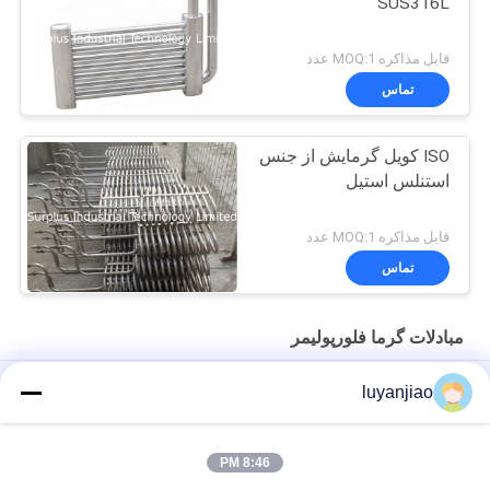
SUS316L
قابل مذاکره MOQ:1 عدد
تماس
ISO کویل گرمایش از جنس
استنلس استیل
قابل مذاکره MOQ:1 عدد
تماس
مبادلات گرما فلورپولیمر
ISO9001 مبدل حرارتی غوطه وری برای پایان دادن به ترشی فلز
luyanjiao
تاییدیه CE مبدل حرارتی انعطاف پذیری بالا PTFE ، بخاری آب کویل
غوطه وری
8:46 PM