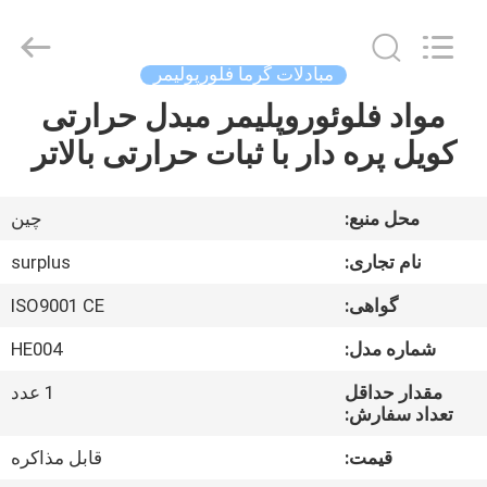
Surplus
Industrial
Technology
Limited.
All
مبادلات گرما فلورپولیمر
Rights
Reserved.
مواد فلوئوروپلیمر مبدل حرارتی
خونه
کویل پره دار با ثبات حرارتی بالاتر
محصولات
محل منبع:
چین
درباره
نام تجاری:
surplus
ما
گواهی:
ISO9001 CE
شماره مدل:
HE004
تور
کارخانه
مقدار حداقل
1 عدد
تعداد سفارش:
قیمت:
قابل مذاکره
کنترل