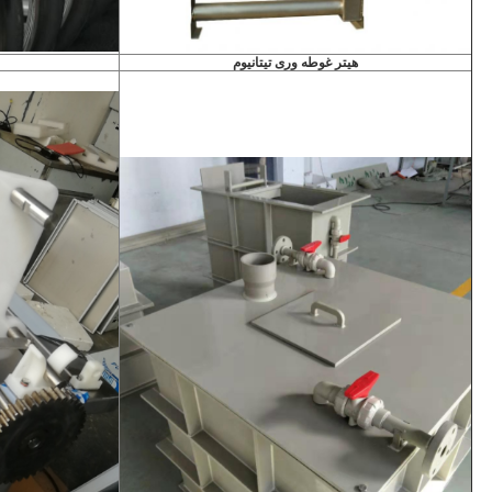
هیتر غوطه وری تیتانیوم