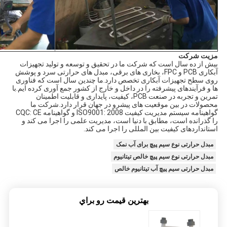
مزیت شرکت
بیش از ده سال است که شرکت ما در تحقیق و توسعه و تولید تجهیزات
آبکاری PCB و FPC، بخاری های برقی، مبدل های حرارتی سرد و پوشش
روی سطح تجهیزات آبکاری تخصص دارد.ما چندین سال است که فناوری
ها و فرآیندهای پیشرفته را در داخل و خارج از کشور جمع آوری کرده ایم.با
تمرین و تجربه در صنعت PCB، کیفیت، پایداری و قابلیت اطمینان
محصولات در بین موقعیت های پیشرو در جهان قرار دارد.شرکت ما
گواهینامه سیستم مدیریت کیفیت ISO9001: 2008 و گواهینامه CQC: CE
را گذرانده است، مطابق با دنیا است، مدیریت علمی را اجرا می کند و
استانداردهای کیفیت بین المللی را اجرا می کند.
مبدل حرارتی نوع سیم پیچ برای آب نمک
مبدل حرارتی نوع سیم پیچ خالص تیتانیوم
مبدل حرارتی سیم پیچ آب تیتانیوم خالص
بهترين قيمت رو براي