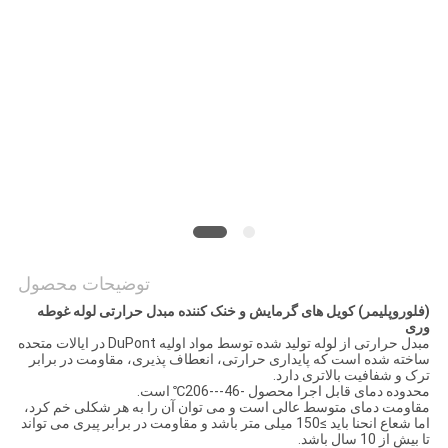
PRIVACY
POLICY
توضیحات محصول
(فلوروپلیمر) کویل های گرمایش و خنک کننده مبدل حرارتی لوله غوطه
وری
مبدل حرارتی از لوله تولید شده توسط مواد اولیه DuPont در ایالات متحده
ساخته شده است که پایداری حرارتی، انعطاف پذیری، مقاومت در برابر
ترک و شفافیت بالاتری دارد.
محدوده دمای قابل اجرا محصول -46---206℃ است.
مقاومت دمای متوسط ​​عالی است و می توان آن را به هر شکلی خم کرد،
اما شعاع انحنا باید ≥150 میلی متر باشد و مقاومت در برابر پیری می تواند
تا بیش از 10 سال باشد.