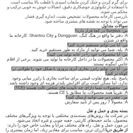
برای گرم کردن و خنک کردن مایعات اسیدی با غلظت بالا مناسب است.
با استفاده از تکنولوژی جوشکاری دقیق، اتصالات جوش به خوبی ترکیب و
محکم می شوند.
بازرسی کارخانه محصولات: تشخیص نشت، اندازه گیری فشار.
می تواند با توجه به نقشه های مشتری ساخته شود.
سوالات متداول
س: Surplus در کجا قرار دارد؟
A: دفتر ما واقع در هنگ کنگ، Dongguan و Shantou City. کارخانه ما
واقع در شنژن.
س: آیا می توانم مستقیم خرید کنم؟
A: بله، شما می توانید از مازاد به طور مستقیم خرید کنید.
س: آیا محصولات خود را در خانه تولید می کنید؟
A: اکثر محصولات ما در داخل کارخانه ما تولید می شوند. برخی از اقلام
جانبی اینگونه نیستند.
س: آیا می توانم رایزر بخاری آبزی پروری L شکل خود را طولانی تر/
کوتاه تر کنم؟
پاسخ: بله، هیچ تفاوت قیمتی برای ساخت بخاری با رایزر میانی وجود
ندارد، اما ممکن است برای افزایش بلندتر هزینه ای وجود داشته باشد.
س: محصولات شما دارای چه تاییدیه های شخص ثالث هستند (CE؟)
A: تقریباً همه محصولات ما مطابق با CE هستند.
س: چقدر دیر می توانید ارسال کنید؟
A: معمولاً 7 روز پس از تأیید سفارش.
بسته بندی و حمل و نقل
در شرکت ما، روش‌های بسته‌بندی مختلفی با توجه به ویژگی‌های مختلف
محصول، مانند جعبه‌های کارتنی، جعبه چوبی و غیره اتخاذ می‌شود.
در مورد حمل و نقل، راه های مختلف مزایا و معایب خاص خود را دارند:
از طریق دریا:
ارزان ترین، مناسب برای مقادیر زیاد، اما زمان بیشتری را