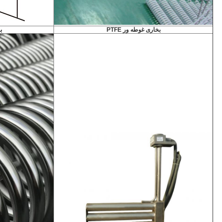
بخاری غوطه ور PTFE
ب